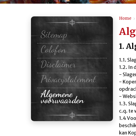
Home
>
Al
Sitemap
1. A
Colofon
1.1. Sl
Disclaimer
1.2. In
- Slage
Privacystatement
- Koper
opdrach
Algemene
- Webs
voorwaarden
1.3. Sl
c.q. te 
1.4 Vo
beschik
kan Kop