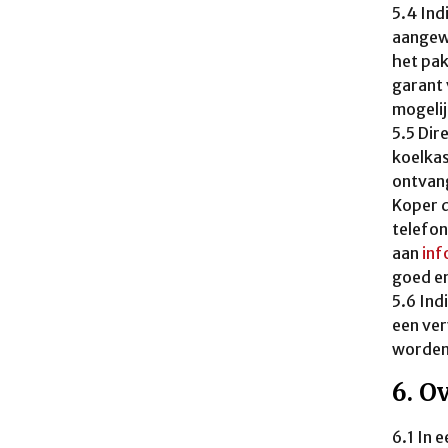
5.4 Ind
aangew
het pak
garant 
mogelij
5.5 Dir
koelkas
ontvang
Koper d
telefon
aan
inf
goed en
5.6 Ind
een ver
worden 
6. O
6.1 In 