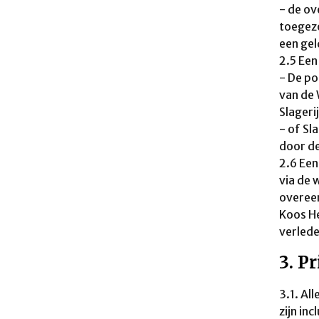
- de ov
toegezo
een gel
2.5 Een
- De po
van de 
Slager
- of Sl
door de
2.6 Een
via de 
overeen
Koos He
verlede
3. P
3.1. Al
zijn in