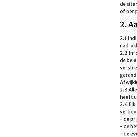
de site
of per 
2. A
2.1 Ind
nadrukk
2.2 Inf
de bela
verstre
garande
Afwijki
2.3 All
heeft u
2.4 Elk
verbond
- de pr
- de be
- de ev