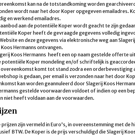
ereenkomst kan na de totstandkoming worden gearchiveerd,
nden wordt naar het door Koper opgegeven emailadres. Kop
dig en werkend emailadres.
 aanbod aan de potentiële Koper wordt geacht te zijn geda
tentiële Koper heeft de gevraagde gegevens volledig inge
Website en deze gegevens via elektronische weg aan Slager
ij Koos Hermanns ontvangen.
agerij Koos Hermanns heeft een op naam gestelde offerte ui
 potentiële Koper mondeling en/of schriftelijk is geaccorde
 overeenkomst komt tot stand zodra een orderbevestiging a
webshop is gedaan, per email is verzonden naar het door Ko
komst kan worden geannuleerd door Slagerij Koos Hermanns 
rmanns gestelde voorwaarden voldoet of indien op een bepa
n niet heeft voldaan aan de voorwaarden.
rijzen
le prijzen zijn vermeld in Euro's, in overeenstemming met de 
clusief BTW. De Koper is de prijs verschuldigd die Slagerij 