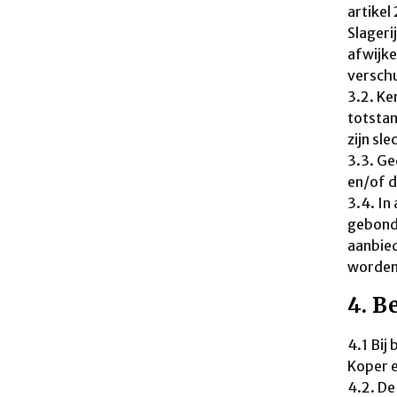
artikel
Slageri
afwijke
verschu
3.2. Ke
totsta
zijn sl
3.3. Ge
en/of d
3.4. In
gebonde
aanbied
worden 
4. B
4.1 Bij
Koper e
4.2. De