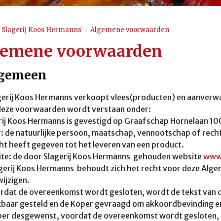
Slagerij Koos Hermanns
>
Algemene voorwaarden
gemene voorwaarden
lgemeen
agerij Koos Hermanns verkoopt vlees(producten) en aanverw
 deze voorwaarden wordt verstaan onder:
rij Koos Hermanns is gevestigd op Graafschap Hornelaan 10
: de natuurlijke persoon, maatschap, vennootschap of rech
t heeft gegeven tot het leveren van een product.
ite: de door Slagerij Koos Hermanns gehouden website
www.
agerij Koos Hermanns behoudt zich het recht voor deze Algem
wijzigen.
ordat de overeenkomst wordt gesloten, wordt de tekst van
baar gesteld en de Koper gevraagd om akkoordbevinding ervan
er desgewenst, voordat de overeenkomst wordt gesloten, a