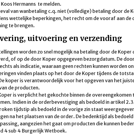
j Koos Hermanns te melden.
geval van wanbetaling c.q. niet (volledige) betaling door de
ns wettelijke beperkingen, het recht om de vooraf aan de
ning te brengen.
evering, uitvoering en verzending
tellingen worden zo snel mogelijk na betaling door de Kope
erd, of op de door Koper opgegeven bezorgdatum. De door 
lechts als indicatie, waaraan geen rechten kunnen worden on
eringen vinden plaats op het door de Koper tijdens de to
De koper is verantwoordelijk voor het opgeven van het juiste
van de producten.
Koper is verplicht het gekochte binnen de overeengekomen 
emen. Indien in de orderbevestiging als bedoeld in artikel 
oken tijdstip als bedoeld in de vorige zin staat weergegeven
en na het plaatsen van de order. De bedenktijd als bedoeld in
passing, aangezien het gaat om producten die kunnen bederv
id 4 sub 4 Burgerlijk Wetboek.