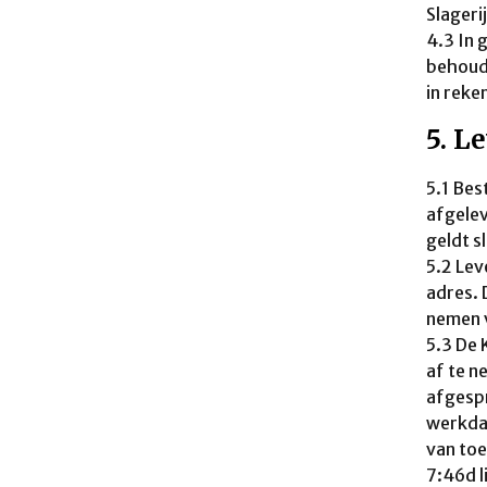
Slageri
4.3 In 
behoude
in reke
5. L
5.1 Bes
afgelev
geldt s
5.2 Lev
adres. 
nemen 
5.3 De 
af te n
afgespr
werkdag
van toe
7:46d l