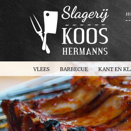
H
VLEES
BARBECUE
KANT EN K