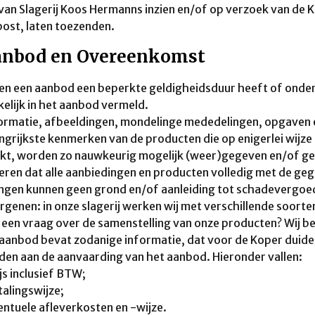
 van Slagerij Koos Hermanns inzien en/of op verzoek van de K
post, laten toezenden.
anbod en Overeenkomst
ien een aanbod een beperkte geldigheidsduur heeft of onde
elijk in het aanbod vermeld.
ormatie, afbeeldingen, mondelinge mededelingen, opgaven e
ngrijkste kenmerken van de producten die op enigerlei wijz
kt, worden zo nauwkeurig mogelijk (weer)gegeven en/of ged
ren dat alle aanbiedingen en producten volledig met de geg
ngen kunnen geen grond en/of aanleiding tot schadevergoedi
ergenen: in onze slagerij werken wij met verschillende soorte
 een vraag over de samenstelling van onze producten? Wij 
 aanbod bevat zodanige informatie, dat voor de Koper duidelij
en aan de aanvaarding van het aanbod. Hieronder vallen:
ijs inclusief BTW;
talingswijze;
entuele afleverkosten en -wijze.