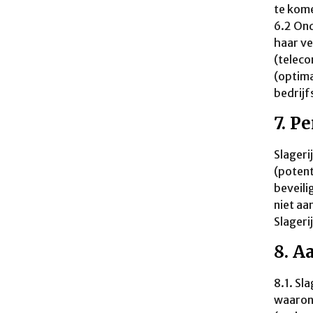
te kome
6.2 Ond
haar ve
(teleco
(optima
bedrijf
7. P
Slageri
(potent
beveili
niet aa
Slageri
8. A
8.1. Sl
waarond