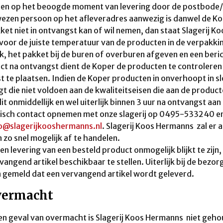
ien op het beoogde moment van levering door de postbode/
ezen persoon op het afleveradres aanwezig is danwel de 
ket niet in ontvangst kan of wil nemen, dan staat Slagerij
voor de juiste temperatuur van de producten in de verpakking
k, het pakket bij de buren of overburen afgeven en een beri
ect na ontvangst dient de Koper de producten te controleren 
t te plaatsen. Indien de Koper producten in onverhoopt in 
t die niet voldoen aan de kwaliteitseisen die aan de produ
it onmiddellijk en wel uiterlijk binnen 3 uur na ontvangst a
isch contact opnemen met onze slagerij op 0495-533240 en b
o@slagerijkooshermanns.nl
. Slagerij Koos Hermanns zal er 
 zo snel mogelijk af te handelen.
ien levering van een besteld product onmogelijk blijkt te zij
vangend artikel beschikbaar te stellen. Uiterlijk bij de bezorg
gemeld dat een vervangend artikel wordt geleverd.
vermacht
een geval van overmacht is Slagerij Koos Hermanns niet geho