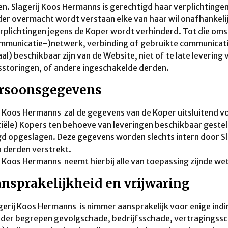
n. Slagerij Koos Hermanns is gerechtigd haar verplichtingen
er overmacht wordt verstaan elke van haar wil onafhankel
rplichtingen jegens de Koper wordt verhinderd. Tot die oms
mmunicatie-)netwerk, verbinding of gebruikte communicati
al) beschikbaar zijn van de Website, niet of te late levering
sstoringen, of andere ingeschakelde derden.
ersoonsgegevens
j Koos Hermanns zal de gegevens van de Koper uitsluitend v
iële) Kopers ten behoeve van leveringen beschikbaar gest
gd opgeslagen. Deze gegevens worden slechts intern door S
n derden verstrekt.
j Koos Hermanns neemt hierbij alle van toepassing zijnde wet
ansprakelijkheid en vrijwaring
agerij Koos Hermanns is nimmer aansprakelijk voor enige ind
er begrepen gevolgschade, bedrijfsschade, vertragingssch